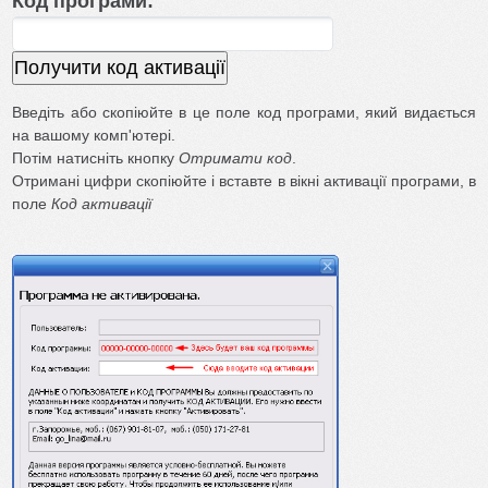
Код програми:
орендних
платежів
Облік
землі
орендаря
Введіть або скопіюйте в це поле код програми, який видається
на вашому комп'ютері.
XmlNgoPro
Потім натисніть кнопку
Отримати код
.
Активація
Отримані цифри скопіюйте і вставте в вікні активації програми, в
поле
Код активації
Купити
Хто
ми
Контакти