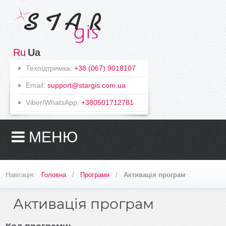
На
Ru
Ua
головну
Техпідтримка:
+38 (067) 9018107
Програми
Email:
support@stargis.com.ua
AvisБТІ
Viber/WhatsApp:
+380501712781
(укр.версія)
Конвертер
XML
МЕНЮ
ГІС
SynergyMap
ExpressXML
Навігація:
Головна
/
Програми
/
Активація програм
Мобільний
офіс
Земельний
Активація програм
облік
Облік